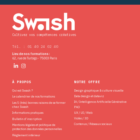
Cultivez vos compétences créatives
Tél. : 01 40 24 02 40
Lieu de nos formations :
62, rue de Turbigo - 75003 Paris
À PROPOS
NOTRE OFFRE
Qui est Swash ?
Design graphique & culture visuelle
Data design et dataviz
Le calendrier de nos formations
IA / Intelligence Artificielle Générative
Les 5 (très) bonnes raisons de se former
chez Swash
PAO
Informations pratiques
UX / UI / Web
Vidéo / 3D
Bulletin d’inscription
Contenus / Réseaux sociaux
Mentions légales et politique de
protection des données personnelles
Règlement intérieur