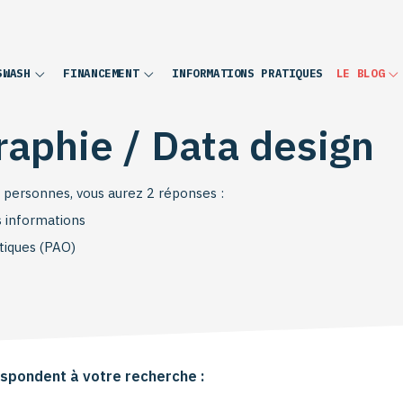
INFORMATIONS PRATIQUES
SWASH
FINANCEMENT
LE BLOG
raphie / Data design
es personnes, vous aurez 2 réponses :
s informations
atiques (PAO)
t, c’est la 1 la bonne réponse 😗), nos formations infographie
 avec Illustrator, l’infographie animée avec After Effects ou,
es passerelles entre infographie et data visualisation.
spondent à votre recherche :
 en modules inter ou
sur mesure