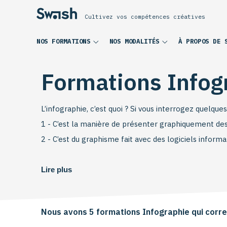
Cultivez vos compétences créatives
NOS FORMATIONS
NOS MODALITÉS
À PROPOS DE 
Formations Infog
L’infographie, c’est quoi ? Si vous interrogez quelqu
1 - C’est la manière de présenter graphiquement de
2 - C’est du graphisme fait avec des logiciels inform
Loin de vouloir arbitrer ce débat (même si, clairemen
Lire plus
portent principalement sur 3 axes : l’infographie fixe
de manière plus globale, sur le data design et donc l
Nous avons 5 formations Infographie qui corre
Formations à suivre en présentiel ou en distanciel /