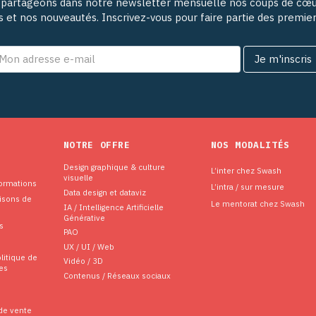
partageons dans notre newsletter mensuelle nos coups de cœu
ns et nos nouveautés. Inscrivez-vous pour faire partie des premie
NOTRE OFFRE
NOS MODALITÉS
Design graphique & culture
L’inter chez Swash
visuelle
formations
L’intra / sur mesure
Data design et dataviz
aisons de
Le mentorat chez Swash
IA / Intelligence Artificielle
Générative
s
PAO
UX / UI / Web
litique de
Vidéo / 3D
es
Contenus / Réseaux sociaux
de vente