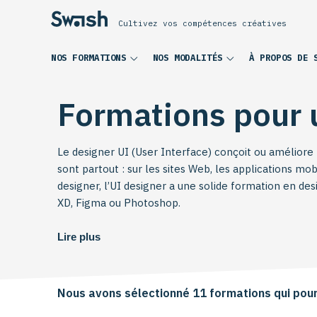
Cultivez vos compétences créatives
NOS FORMATIONS
NOS MODALITÉS
À PROPOS DE 
Formations pour
Le designer UI (User Interface) conçoit ou améliore 
sont partout : sur les sites Web, les applications mo
designer, l’UI designer a une solide formation en d
XD, Figma ou Photoshop.
Lire plus
Son quotidien : surfer entre guide de styles, mockup
graphiquement les écrans (boutons / menus / formulai
Nous avons sélectionné 11 formations qui pour
Que vous soyez graphiste, webdesigner ou déjà UI de