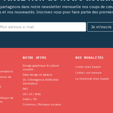
partageons dans notre newsletter mensuelle nos coups de cœu
ns et nos nouveautés. Inscrivez-vous pour faire partie des premie
NOTRE OFFRE
NOS MODALITÉS
Design graphique & culture
L’inter chez Swash
visuelle
formations
L’intra / sur mesure
Data design et dataviz
aisons de
Le mentorat chez Swash
IA / Intelligence Artificielle
Générative
s
PAO
UX / UI / Web
litique de
Vidéo / 3D
es
Contenus / Réseaux sociaux