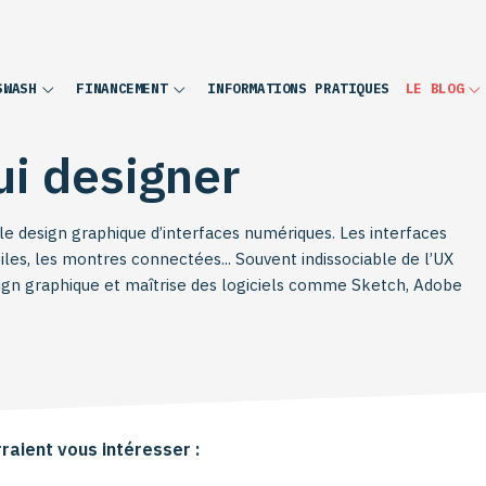
INFORMATIONS PRATIQUES
SWASH
FINANCEMENT
LE BLOG
ui designer
le design graphique d’interfaces numériques. Les interfaces
biles, les montres connectées... Souvent indissociable de l’UX
esign graphique et maîtrise des logiciels comme Sketch, Adobe
, design system et atomic design pour organiser
res...), gérer les animations et améliorer les interactions.
raient vous intéresser :
signer, nos formations vous permettent d’aiguiser vos