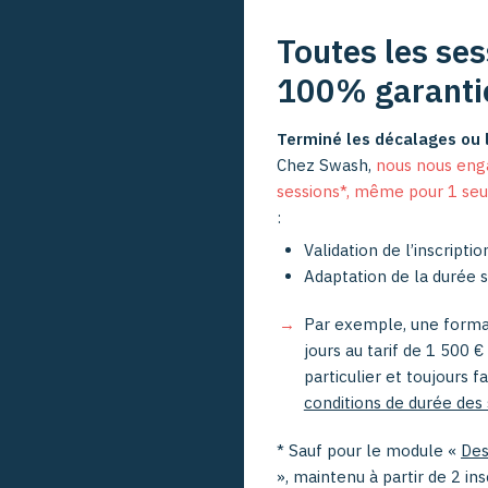
Toutes les ses
100% garanti
Terminé les décalages ou l
Chez Swash,
nous nous enga
sessions*, même pour 1 seul
:
Validation de l’inscripti
Adaptation de la durée 
Par exemple, une format
jours au tarif de 1 500 €
particulier et toujours 
conditions de durée des 
* Sauf pour le module «
Des
», maintenu à partir de 2 in