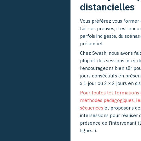
distancielles
Vous préférez vous former e
fait ses preuves, il est enc
parfois indigeste, du scéna
présentiel.
Chez Swash, nous avons fait 
plupart des sessions inter d
l’encourageons bien sûr pou
jours consécutifs en prése
x 1 jour ou 2 x 2 jours en dis
Pour toutes les formations 
méthodes pédagogiques, les
séquences
et proposons de 
intersessions pour réaliser 
présence de l’intervenant (l
ligne…).