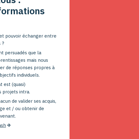
 formations
 et pouvoir échanger entre
 ?
t persuadés que la
prentissages mais nous
ier de réponses propres à
ectifs individuels.
 est (quasi)
projets intra.
cun de valider ses acquis,
ge et / ou obtenir de
rvenant.
ash