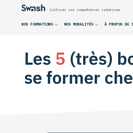
Cultivez vos compétences créatives
NOS FORMATIONS
NOS MODALITÉS
À PROPOS DE 
Les
5
(très) b
se former ch