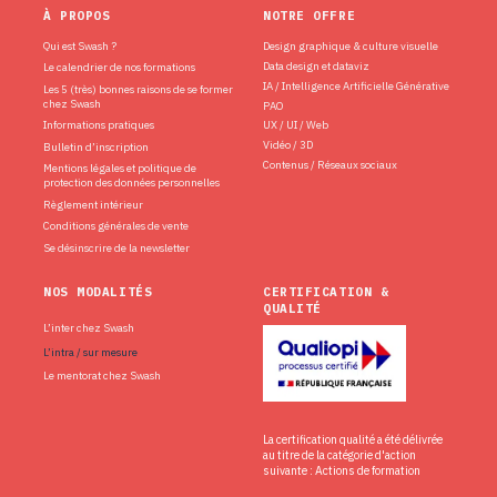
À PROPOS
NOTRE OFFRE
Qui est Swash ?
Design graphique & culture visuelle
Data design et dataviz
Le calendrier de nos formations
IA / Intelligence Artificielle Générative
Les 5 (très) bonnes raisons de se former
chez Swash
PAO
Informations pratiques
UX / UI / Web
Vidéo / 3D
Bulletin d’inscription
Contenus / Réseaux sociaux
Mentions légales et politique de
protection des données personnelles
Règlement intérieur
Conditions générales de vente
Se désinscrire de la newsletter
NOS MODALITÉS
CERTIFICATION &
QUALITÉ
L’inter chez Swash
L’intra / sur mesure
Le mentorat chez Swash
La certification qualité a été délivrée
au titre de la catégorie d'action
suivante : Actions de formation