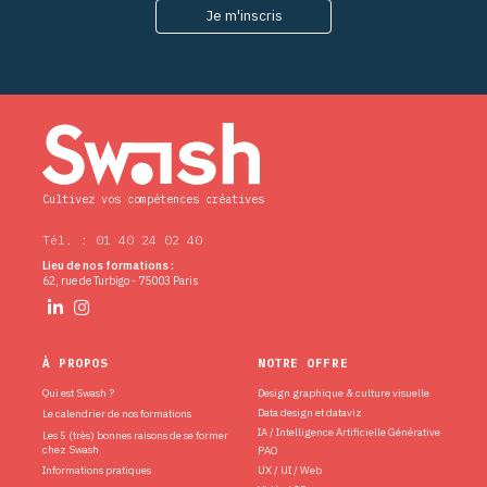
Cultivez vos compétences créatives
Tél. : 01 40 24 02 40
Lieu de nos formations :
62, rue de Turbigo - 75003 Paris
À PROPOS
NOTRE OFFRE
Qui est Swash ?
Design graphique & culture visuelle
Data design et dataviz
Le calendrier de nos formations
IA / Intelligence Artificielle Générative
Les 5 (très) bonnes raisons de se former
chez Swash
PAO
Informations pratiques
UX / UI / Web