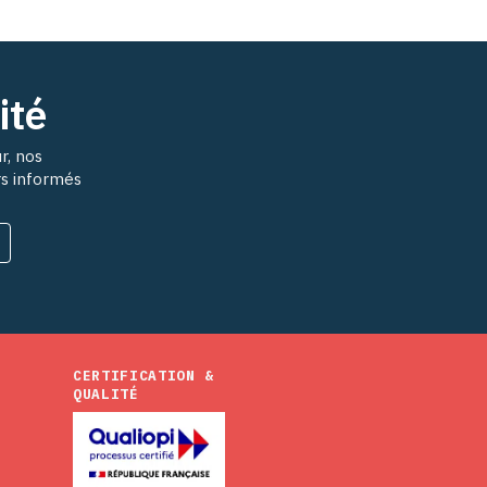
ité
r, nos
rs informés
CERTIFICATION &
QUALITÉ