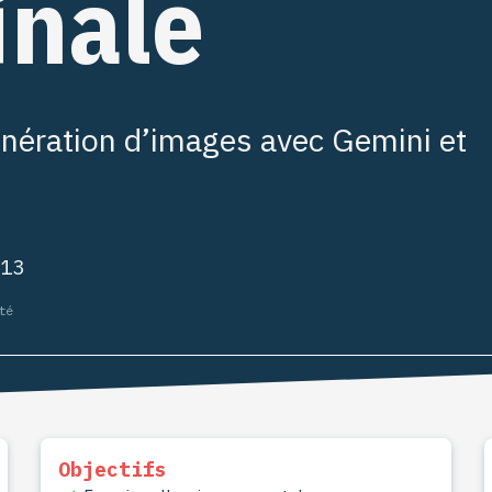
inale
énération d’images avec Gemini et
I13
té
Objectifs