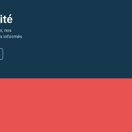
ité
r, nos
rs informés