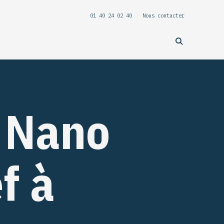
01 40 24 02 40
|
Nous contacter
 Nano
f à