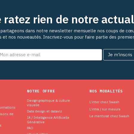
 ratez rien de notre actual
partageons dans notre newsletter mensuelle nos coups de cœu
ns et nos nouveautés. Inscrivez-vous pour faire partie des premie
NOTRE OFFRE
NOS MODALITÉS
Design graphique & culture
L’inter chez Swash
visuelle
formations
L’intra / sur mesure
Data design et dataviz
aisons de
Le mentorat chez Swash
IA / Intelligence Artificielle
Générative
s
PAO