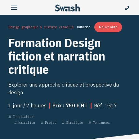
Nouveauté
Design graphique & culture visuelle
Initiation
Formation Design
fiction et narration
critique
Explorer une approche critique et prospective du
design
1 jour / 7 heures
Prix : 750 € HT
Réf. : G17
Inspiration
Narration
Projet
Stratégie
Tendances