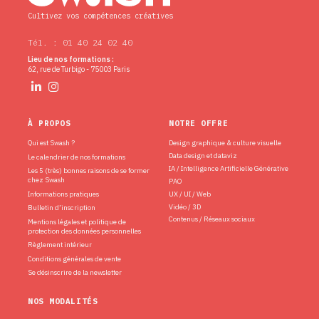
Cultivez vos compétences créatives
Tél. : 01 40 24 02 40
Lieu de nos formations :
62, rue de Turbigo - 75003 Paris
À PROPOS
NOTRE OFFRE
Qui est Swash ?
Design graphique & culture visuelle
Data design et dataviz
Le calendrier de nos formations
IA / Intelligence Artificielle Générative
Les 5 (très) bonnes raisons de se former
chez Swash
PAO
Informations pratiques
UX / UI / Web
Vidéo / 3D
Bulletin d’inscription
Contenus / Réseaux sociaux
Mentions légales et politique de
protection des données personnelles
Règlement intérieur
Conditions générales de vente
Se désinscrire de la newsletter
NOS MODALITÉS