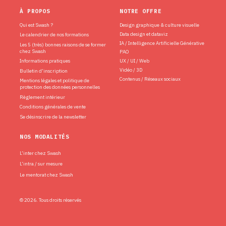
À PROPOS
NOTRE OFFRE
Qui est Swash ?
Design graphique & culture visuelle
Data design et dataviz
Le calendrier de nos formations
IA / Intelligence Artificielle Générative
Les 5 (très) bonnes raisons de se former
chez Swash
PAO
Informations pratiques
UX / UI / Web
Vidéo / 3D
Bulletin d’inscription
Contenus / Réseaux sociaux
Mentions légales et politique de
protection des données personnelles
Règlement intérieur
Conditions générales de vente
Se désinscrire de la newsletter
NOS MODALITÉS
L’inter chez Swash
L’intra / sur mesure
Le mentorat chez Swash
© 2026. Tous droits réservés