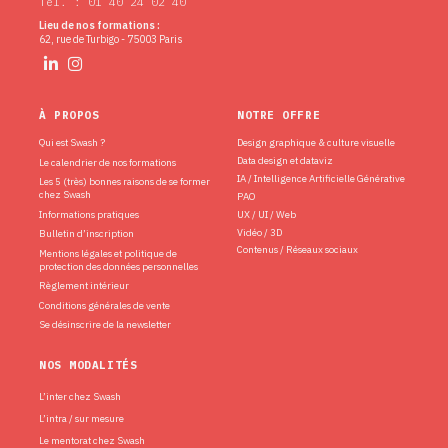
Tél. : 01 40 24 02 40
Lieu de nos formations :
62, rue de Turbigo - 75003 Paris
À PROPOS
NOTRE OFFRE
Qui est Swash ?
Design graphique & culture visuelle
Data design et dataviz
Le calendrier de nos formations
IA / Intelligence Artificielle Générative
Les 5 (très) bonnes raisons de se former
chez Swash
PAO
Informations pratiques
UX / UI / Web
Vidéo / 3D
Bulletin d’inscription
Contenus / Réseaux sociaux
Mentions légales et politique de
protection des données personnelles
Règlement intérieur
Conditions générales de vente
Se désinscrire de la newsletter
NOS MODALITÉS
L’inter chez Swash
L’intra / sur mesure
Le mentorat chez Swash