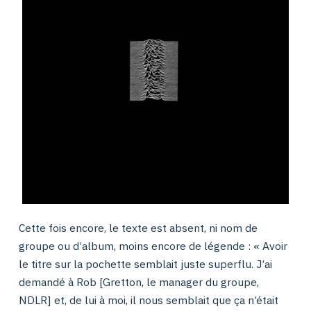
Cette fois encore, le texte est absent, ni nom de
groupe ou d’album, moins encore de légende : « Avoir
le titre sur la pochette semblait juste superflu. J’ai
demandé à Rob [Gretton, le manager du groupe,
NDLR] et, de lui à moi, il nous semblait que ça n’était