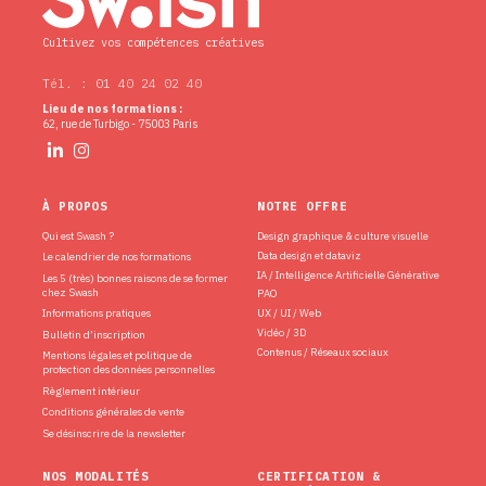
Cultivez vos compétences créatives
Tél. : 01 40 24 02 40
Lieu de nos formations :
62, rue de Turbigo - 75003 Paris
À PROPOS
NOTRE OFFRE
Qui est Swash ?
Design graphique & culture visuelle
Data design et dataviz
Le calendrier de nos formations
IA / Intelligence Artificielle Générative
Les 5 (très) bonnes raisons de se former
chez Swash
PAO
Informations pratiques
UX / UI / Web
Vidéo / 3D
Bulletin d’inscription
Contenus / Réseaux sociaux
Mentions légales et politique de
protection des données personnelles
Règlement intérieur
Conditions générales de vente
Se désinscrire de la newsletter
NOS MODALITÉS
CERTIFICATION &