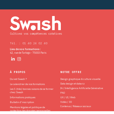
Cultivez vos compétences créatives
Tél. : 01 40 24 02 40
Lieu de nos formations :
62, rue de Turbigo - 75003 Paris
À PROPOS
NOTRE OFFRE
Qui est Swash ?
Design graphique & culture visuelle
Data design et dataviz
Le calendrier de nos formations
IA / Intelligence Artificielle Générative
Les 5 (très) bonnes raisons de se former
chez Swash
PAO
Informations pratiques
UX / UI / Web
Vidéo / 3D
Bulletin d’inscription
Contenus / Réseaux sociaux
Mentions légales et politique de
protection des données personnelles