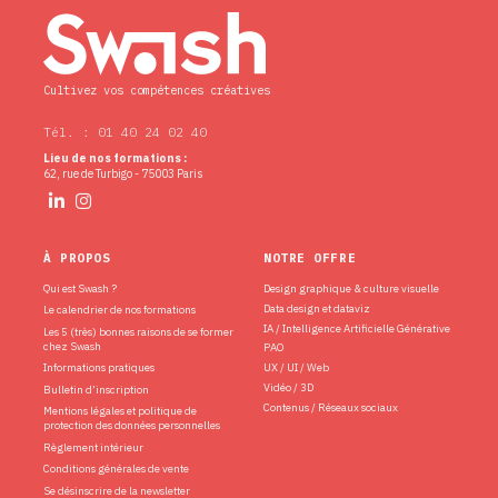
Cultivez vos compétences créatives
Tél. : 01 40 24 02 40
Lieu de nos formations :
62, rue de Turbigo - 75003 Paris
À PROPOS
NOTRE OFFRE
Qui est Swash ?
Design graphique & culture visuelle
Data design et dataviz
Le calendrier de nos formations
IA / Intelligence Artificielle Générative
Les 5 (très) bonnes raisons de se former
chez Swash
PAO
Informations pratiques
UX / UI / Web
Vidéo / 3D
Bulletin d’inscription
Contenus / Réseaux sociaux
Mentions légales et politique de
protection des données personnelles
Règlement intérieur
Conditions générales de vente
Se désinscrire de la newsletter