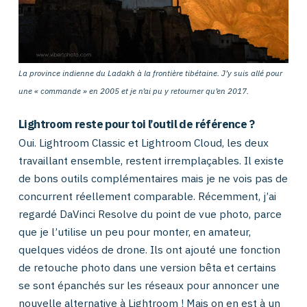
La province indienne du Ladakh à la frontière tibétaine. J’y suis allé pour
une « commande » en 2005 et je n’ai pu y retourner qu’en 2017.
Lightroom reste pour toi l’outil de référence ?
Oui. Lightroom Classic et Lightroom Cloud, les deux
travaillant ensemble, restent irremplaçables. Il existe
de bons outils complémentaires mais je ne vois pas de
concurrent réellement comparable. Récemment, j’ai
regardé DaVinci Resolve du point de vue photo, parce
que je l’utilise un peu pour monter, en amateur,
quelques vidéos de drone. Ils ont ajouté une fonction
de retouche photo dans une version bêta et certains
se sont épanchés sur les réseaux pour annoncer une
nouvelle alternative à Lightroom ! Mais on en est à un