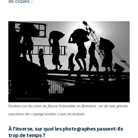
de copies…
Dockers sur les rives du fleuve Irrawaddy en Birmanie : un de mes grands
souvenirs de « voyage photos » que j’ai animés.
À l’inverse, sur quoi les photographes passent-ils
trop de temps ?