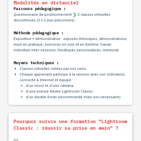
Modalités en distanciel
Parcours pédagogique :
❯
Questionnaire de positionnement
2 classes virtuelles
discontinues (2 x 1 jour préconisés)
Méthode pédagogique :
Expositive + démonstrative : exposés théoriques, démonstrations,
mise en pratique, exercices en solo et en binôme, travail
individuel inter-sessions, feedbacks personnalisés, mentorat
Moyens techniques :
Classes virtuelles créées par nos soins
Chaque apprenant participe à la session avec son ordinateur,
connecté à Internet et équipé :
d’un micro et d’une caméra
d’une licence Adobe Lightroom Classic
d’un double écran (recommandé mais non nécessaire)
Méthodes d'évaluation
Pourquoi suivre une formation "Lightroom
Classic : réussir sa prise en main" ?
Validation des acquis pendant la formation grâce à la
réalisation d’exercices pratiques
Suivi d'acquisition des objectifs pédagogiques par
•••