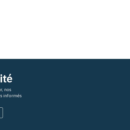
ité
r, nos
rs informés