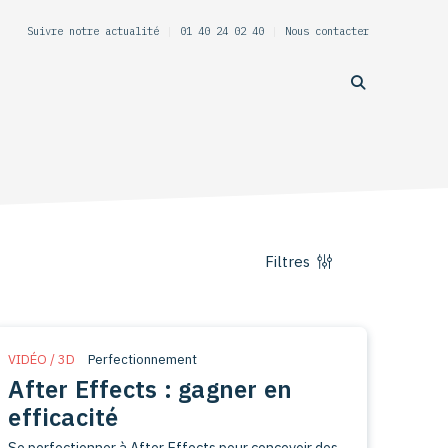
Suivre notre actualité
|
01 40 24 02 40
|
Nous contacter
Filtres
VIDÉO / 3D
Perfectionnement
After Effects : gagner en
efficacité
Se perfectionner à After Effects pour concevoir des