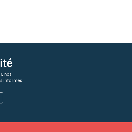
ité
r, nos
rs informés