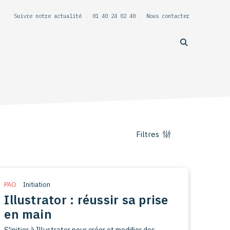
Suivre notre actualité
|
01 40 24 02 40
|
Nous contacter
Filtres
PAO
Initiation
Illustrator : réussir sa prise
en main
S'initier à Illustrator pour créer et modifier des