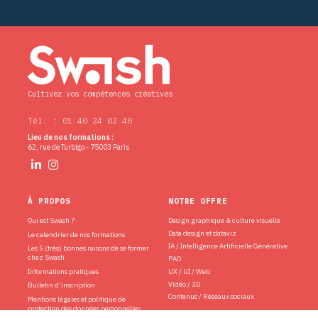
Cultivez vos compétences créatives
Tél. : 01 40 24 02 40
Lieu de nos formations :
62, rue de Turbigo - 75003 Paris
À PROPOS
NOTRE OFFRE
Qui est Swash ?
Design graphique & culture visuelle
Data design et dataviz
Le calendrier de nos formations
IA / Intelligence Artificielle Générative
Les 5 (très) bonnes raisons de se former
chez Swash
PAO
Informations pratiques
UX / UI / Web
Vidéo / 3D
Bulletin d’inscription
Contenus / Réseaux sociaux
Mentions légales et politique de
protection des données personnelles