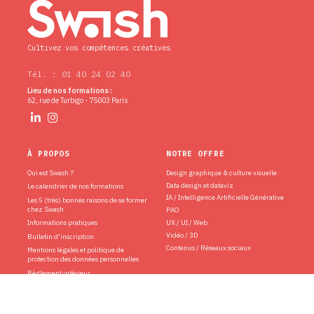
Cultivez vos compétences créatives
Tél. : 01 40 24 02 40
Lieu de nos formations :
62, rue de Turbigo - 75003 Paris
À PROPOS
NOTRE OFFRE
Qui est Swash ?
Design graphique & culture visuelle
Data design et dataviz
Le calendrier de nos formations
IA / Intelligence Artificielle Générative
Les 5 (très) bonnes raisons de se former
chez Swash
PAO
Informations pratiques
UX / UI / Web
Vidéo / 3D
Bulletin d’inscription
Contenus / Réseaux sociaux
Mentions légales et politique de
protection des données personnelles
Règlement intérieur
Conditions générales de vente
Se désinscrire de la newsletter