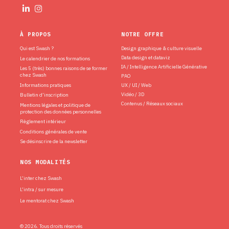
À PROPOS
NOTRE OFFRE
Qui est Swash ?
Design graphique & culture visuelle
Data design et dataviz
Le calendrier de nos formations
IA / Intelligence Artificielle Générative
Les 5 (très) bonnes raisons de se former
chez Swash
PAO
Informations pratiques
UX / UI / Web
Vidéo / 3D
Bulletin d’inscription
Contenus / Réseaux sociaux
Mentions légales et politique de
protection des données personnelles
Règlement intérieur
Conditions générales de vente
Se désinscrire de la newsletter
NOS MODALITÉS
L’inter chez Swash
L’intra / sur mesure
Le mentorat chez Swash
© 2026. Tous droits réservés