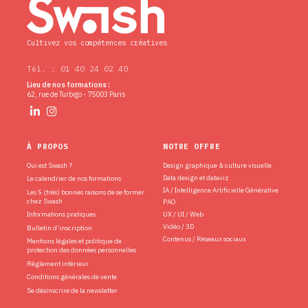
Cultivez vos compétences créatives
Tél. : 01 40 24 02 40
Lieu de nos formations :
62, rue de Turbigo - 75003 Paris
À PROPOS
NOTRE OFFRE
Qui est Swash ?
Design graphique & culture visuelle
Data design et dataviz
Le calendrier de nos formations
IA / Intelligence Artificielle Générative
Les 5 (très) bonnes raisons de se former
chez Swash
PAO
Informations pratiques
UX / UI / Web
Vidéo / 3D
Bulletin d’inscription
Contenus / Réseaux sociaux
Mentions légales et politique de
protection des données personnelles
Règlement intérieur
Conditions générales de vente
Se désinscrire de la newsletter