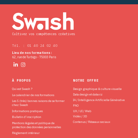
Cultivez vos compétences créatives
Tél. : 01 40 24 02 40
Lieu de nos formations :
62, rue de Turbigo - 75003 Paris
À PROPOS
NOTRE OFFRE
Qui est Swash ?
Design graphique & culture visuelle
Data design et dataviz
Le calendrier de nos formations
IA / Intelligence Artificielle Générative
Les 5 (très) bonnes raisons de se former
chez Swash
PAO
Informations pratiques
UX / UI / Web
Vidéo / 3D
Bulletin d’inscription
Contenus / Réseaux sociaux
Mentions légales et politique de
protection des données personnelles
Règlement intérieur