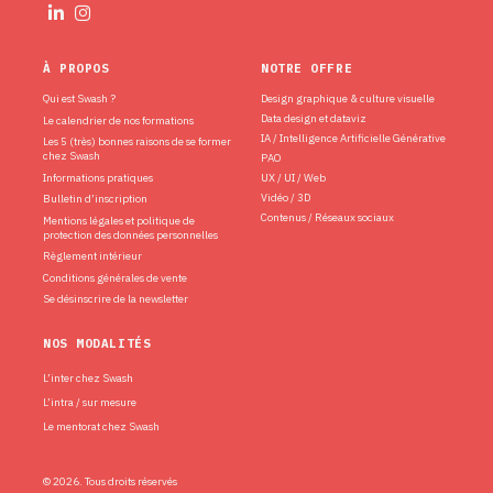
À PROPOS
NOTRE OFFRE
Qui est Swash ?
Design graphique & culture visuelle
Data design et dataviz
Le calendrier de nos formations
IA / Intelligence Artificielle Générative
Les 5 (très) bonnes raisons de se former
chez Swash
PAO
Informations pratiques
UX / UI / Web
Vidéo / 3D
Bulletin d’inscription
Contenus / Réseaux sociaux
Mentions légales et politique de
protection des données personnelles
Règlement intérieur
Conditions générales de vente
Se désinscrire de la newsletter
NOS MODALITÉS
L’inter chez Swash
L’intra / sur mesure
Le mentorat chez Swash
© 2026. Tous droits réservés