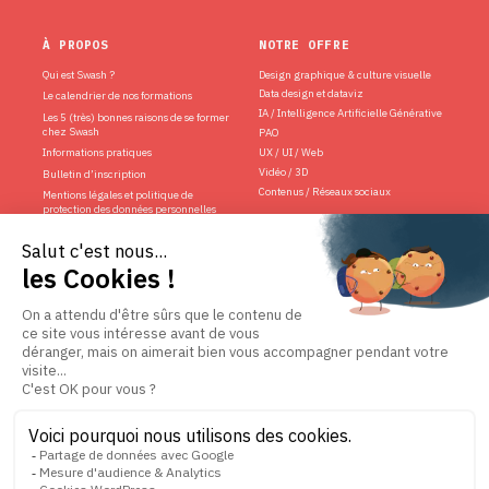
À PROPOS
NOTRE OFFRE
Qui est Swash ?
Design graphique & culture visuelle
Data design et dataviz
Le calendrier de nos formations
IA / Intelligence Artificielle Générative
Les 5 (très) bonnes raisons de se former
chez Swash
PAO
Informations pratiques
UX / UI / Web
Vidéo / 3D
Bulletin d’inscription
Contenus / Réseaux sociaux
Mentions légales et politique de
protection des données personnelles
Règlement intérieur
Conditions générales de vente
Se désinscrire de la newsletter
NOS MODALITÉS
CERTIFICATION &
QUALITÉ
L’inter chez Swash
L’intra / sur mesure
Le mentorat chez Swash
La certification qualité a été délivrée
au titre de la catégorie d'action