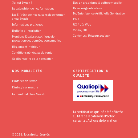
Qui est Swash ?
Design graphique & culture visuelle
Data design et dataviz
Le calendrier de nos formations
IA / Intelligence Artificielle Générative
Les 5 (très) bonnes raisons de se former
chez Swash
PAO
Informations pratiques
UX / UI / Web
Vidéo / 3D
Bulletin d’inscription
Contenus / Réseaux sociaux
Mentions légales et politique de
protection des données personnelles
Règlement intérieur
Conditions générales de vente
Se désinscrire de la newsletter
NOS MODALITÉS
CERTIFICATION &
QUALITÉ
L’inter chez Swash
L’intra / sur mesure
Le mentorat chez Swash
La certification qualité a été délivrée
au titre de la catégorie d'action
suivante : Actions de formation
© 2026. Tous droits réservés