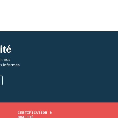
ité
r, nos
rs informés
CERTIFICATION &
QUALITÉ