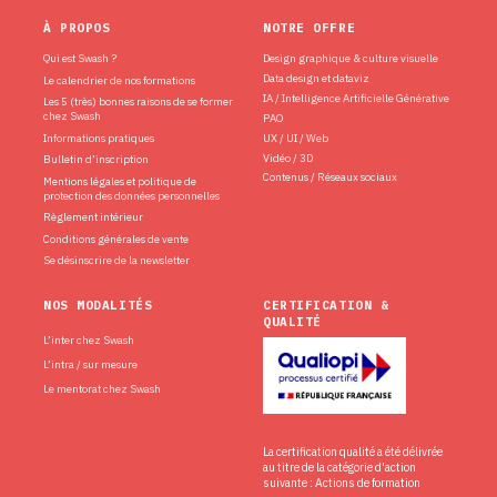
À PROPOS
NOTRE OFFRE
Qui est Swash ?
Design graphique & culture visuelle
Data design et dataviz
Le calendrier de nos formations
IA / Intelligence Artificielle Générative
Les 5 (très) bonnes raisons de se former
chez Swash
PAO
Informations pratiques
UX / UI / Web
Vidéo / 3D
Bulletin d’inscription
Contenus / Réseaux sociaux
Mentions légales et politique de
protection des données personnelles
Règlement intérieur
Conditions générales de vente
Se désinscrire de la newsletter
NOS MODALITÉS
CERTIFICATION &
QUALITÉ
L’inter chez Swash
L’intra / sur mesure
Le mentorat chez Swash
La certification qualité a été délivrée
au titre de la catégorie d'action
suivante : Actions de formation