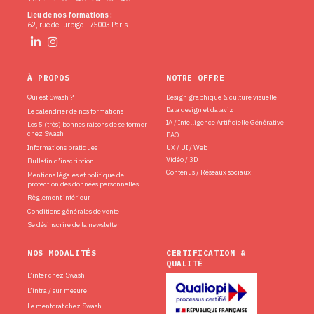
Lieu de nos formations :
62, rue de Turbigo - 75003 Paris
À PROPOS
NOTRE OFFRE
Qui est Swash ?
Design graphique & culture visuelle
Data design et dataviz
Le calendrier de nos formations
IA / Intelligence Artificielle Générative
Les 5 (très) bonnes raisons de se former
chez Swash
PAO
Informations pratiques
UX / UI / Web
Vidéo / 3D
Bulletin d’inscription
Contenus / Réseaux sociaux
Mentions légales et politique de
protection des données personnelles
Règlement intérieur
Conditions générales de vente
Se désinscrire de la newsletter
NOS MODALITÉS
CERTIFICATION &
QUALITÉ
L’inter chez Swash
L’intra / sur mesure
Le mentorat chez Swash