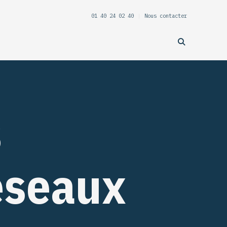
01 40 24 02 40
|
Nous contacter
s
éseaux