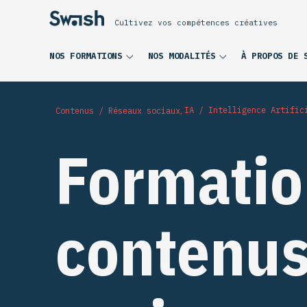
Cultivez vos compétences créatives
NOS FORMATIONS
NOS MODALITÉS
À PROPOS DE 
,
IA / Intelligence Artific
Contenus / Réseaux sociaux
Formatio
contenus