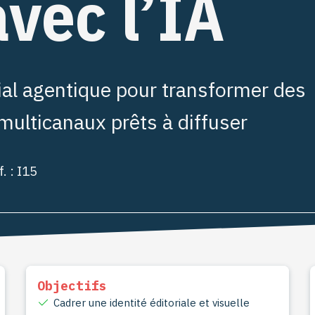
vec l’IA
ial agentique pour transformer des
multicanaux prêts à diffuser
. : I15
Objectifs
Cadrer une identité éditoriale et visuelle