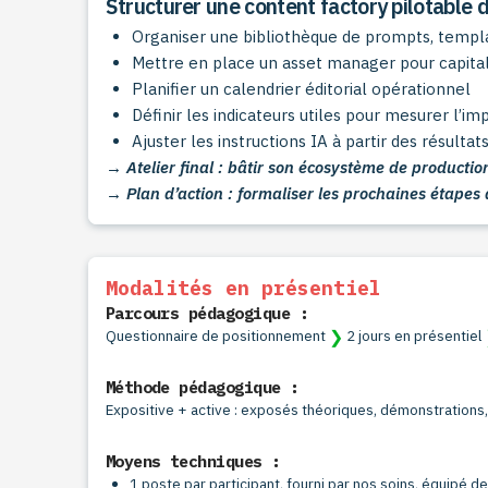
Structurer une content factory pilotable 
Organiser une bibliothèque de prompts, templ
Mettre en place un asset manager pour capital
Planifier un calendrier éditorial opérationnel
Définir les indicateurs utiles pour mesurer l’im
Ajuster les instructions IA à partir des résulta
→ Atelier final : bâtir son écosystème de productio
→ Plan d’action : formaliser les prochaines étapes
Modalités en présentiel
Parcours pédagogique :
❯
Questionnaire de positionnement
2 jours en présentiel
Méthode pédagogique :
Expositive + active : exposés théoriques, démonstrations
Moyens techniques :
1 poste par participant, fourni par nos soins, équipé