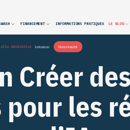
INFORMATIONS PRATIQUES
SWASH
FINANCEMENT
LE BLOG
Nouveauté
ielle Générative
Initiation
n Créer de
 pour les r