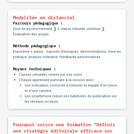
Modalités en distanciel
Parcours pédagogique :
❯
❯
Quiz de positionnement
1 classe virtuelle continue
Évaluation des acquis
Méthode pédagogique :
Expositive + active : exposés théoriques, démonstrations, mise en
pratique, analyse collective, feedbacks personnalisés
Moyens techniques :
Classes virtuelles créées par nos soins
Chaque apprenant participe à la session avec :
son ordinateur, connecté à Internet et équipé d’un micro
et d’une caméra
son smartphone (selon ses habitudes de publication sur
les réseaux sociaux)
Méthodes d'évaluation
Pourquoi suivre une formation "Définir
une stratégie éditoriale efficace sur
Validation des acquis pendant la formation grâce à des mises